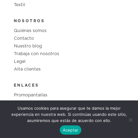
Textil
NOSOTROS
Quiénes somos
Contacto
Nuestro blog
Trabaja con nosotros
Legal
Alta clientes
ENLACES
Promopantallas
Cristalfilm
Usamos cookies para asegurar que te damos la mejor
CopasGrabadas
experiencia en nuestra web. Si continúas usando este sitio,
asumiremos que estás de acuerdo con ello.
Aceptar